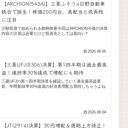
【ARCHION(543A)】三菱ふそう×日野自動車
統合で誕生！株価200円台、高配当と成長性
に注目
少額投資で始められる銘柄検索今回はARCHION今後の決算
内容の注視は必要だけど投資先としては面白い?
2026.08.05
【三菱UFJ(8306)決算】第1四半期は過去最高
益！進捗率30%達成で増配にも期待
三菱UFJの第一四半期決算を確認していく過去最高益更
新、年間新緑率30%達成の好決算増配も期待しちゃうよね
2026.08.04
【JT(2914)決算】30円増配＆通期上方修正！