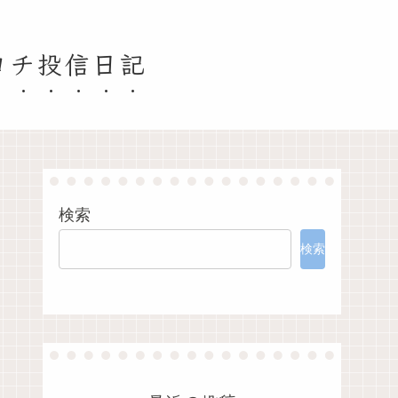
ヨチ投信日記
検索
検索