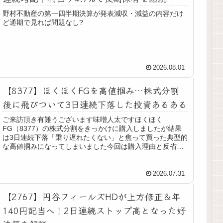
野村不動産の第一四半期決算が発表減収・減益の内容だけ
ど通期で見れば問題なし?
2026.08.01
【8377】ほくほくFGを高値掴み…株式分割
後に飛びついて3日連続下落した投資あるある
ご来訪頂き有難うございます味噌人太ですほくほく
FG（8377）の株式分割をきっかけに購入しましたが結果
は3日連続下落「乗り遅れたくない」と焦って買った典型的
な高値掴みになってしまいました今回は購入理由と反省
点、そして保有している銀行株ポート...
2026.07.31
【2767】円谷フィールズHDが上方修正＆年
140円配当へ！2日連続ストップ高となった好