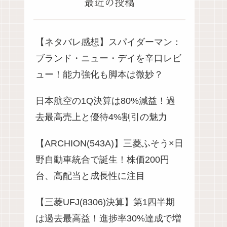
最近の投稿
【ネタバレ感想】スパイダーマン：
ブランド・ニュー・デイを辛口レビ
ュー！能力強化も脚本は微妙？
日本航空の1Q決算は80%減益！過
去最高売上と優待4%割引の魅力
【ARCHION(543A)】三菱ふそう×日
野自動車統合で誕生！株価200円
台、高配当と成長性に注目
【三菱UFJ(8306)決算】第1四半期
は過去最高益！進捗率30%達成で増