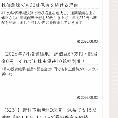
株価急騰でも20株保有を続ける理由
JTは第2四半期決算で増収増益を達成し、通期業績を上方
修正さらに年間配当予想を30円引き上げ、年間272円へ増
配を発表しました詳しい内容を確認していきます
2026.08.03
【2026年7月投資結果】評価益67万円・配当
金0円…それでも株主優待10銘柄到着！
7月の投資結果確認〜配当金は0円でも株主優待がいっぱい
届いた
2026.08.02
【3231】野村不動産HD決算｜減益でも15期
連続増配！利回り4.7%で長期保有を継続