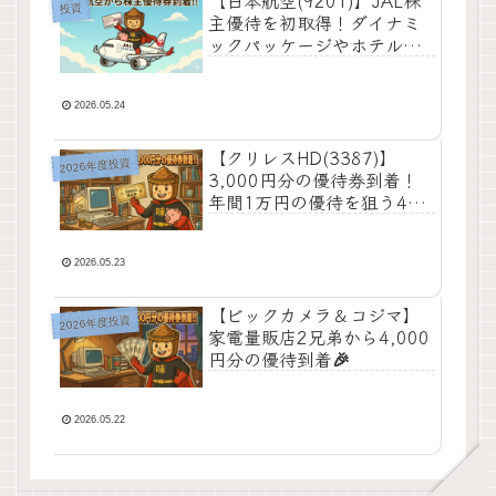
【日本航空(9201)】JAL株
投資
主優待を初取得！ダイナミ
ックパッケージやホテル割
引の魅力と、含み損に耐え
るガチホ戦略
2026.05.24
【クリレスHD(3387)】
2026年度投資
3,000円分の優待券到着！
年間1万円の優待を狙う400
株への買い増し戦略
2026.05.23
【ビックカメラ＆コジマ】
2026年度投資
家電量販店2兄弟から4,000
円分の優待到着🎉
2026.05.22