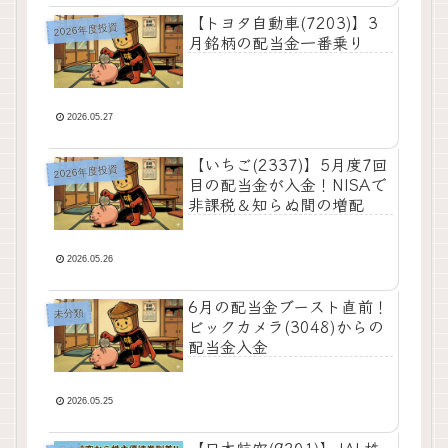
【トヨタ自動車(7203)】3
2026年度投資
月銘柄の配当金一番乗り
2026.05.27
【いちご(2337)】5月度7回
2026年度投資
目の配当金が入金！NISAで
非課税＆知らぬ間の増配
2026.05.26
6月の配当金ブースト直前！
未分類
ビックカメラ(3048)からの
配当金入金
2026.05.25