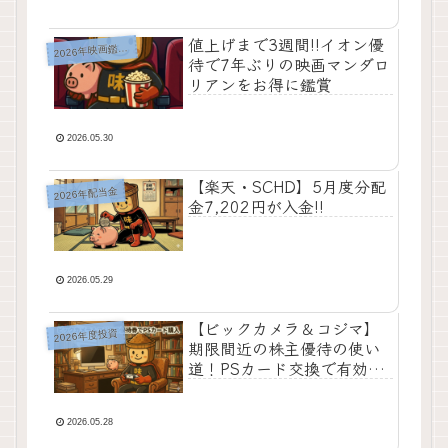
値上げまで3週間!!イオン優
2
026年映画鑑賞記
待で7年ぶりの映画マンダロ
リアンをお得に鑑賞
2026.05.30
【楽天・SCHD】5月度分配
2026年配当金
金7,202円が入金!!
2026.05.29
【ビックカメラ＆コジマ】
2026年度投資
期限間近の株主優待の使い
道！PSカード交換で有効期
限を無効化してみた
2026.05.28