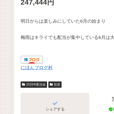
247,444円
明日からは楽しみにしていた6月の始まり
梅雨はキライでも配当が集中している6月は
にほんブログ村
2026年配当金
投資
シェアする