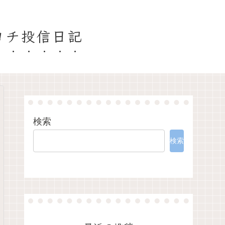
ヨチ投信日記
検索
検索