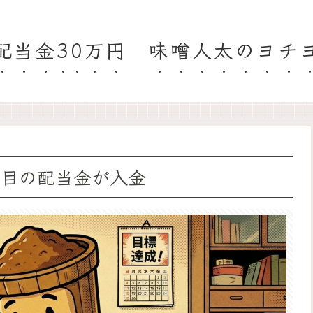
配当金30万円 味噌人太のヨチ
回目の配当金が入金