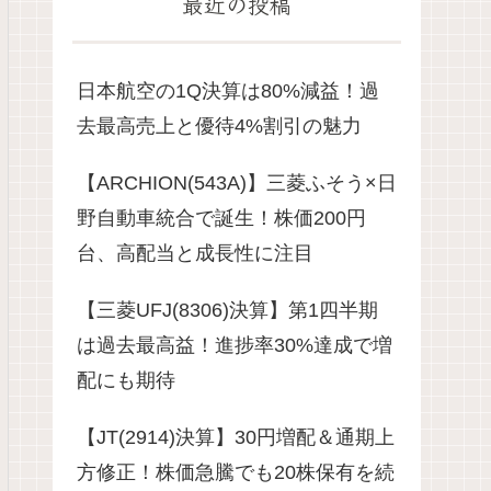
最近の投稿
日本航空の1Q決算は80%減益！過
去最高売上と優待4%割引の魅力
【ARCHION(543A)】三菱ふそう×日
野自動車統合で誕生！株価200円
台、高配当と成長性に注目
【三菱UFJ(8306)決算】第1四半期
は過去最高益！進捗率30%達成で増
配にも期待
【JT(2914)決算】30円増配＆通期上
方修正！株価急騰でも20株保有を続