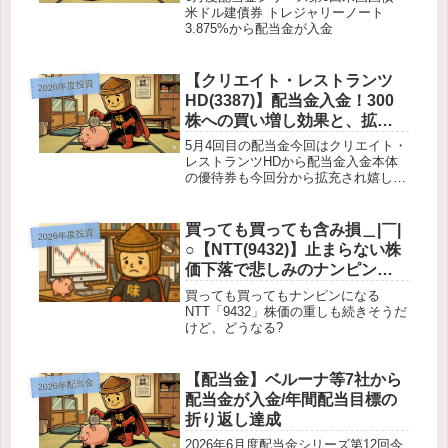
米ドル建債券 トレジャリーノート
3.875%から配当金が入金
【クリエイト・レストランツ
2026年度投資
HD(3387)】配当金入金！300
株への買い増し効果と、拡充
された優待お食事券の魅力
5月4回目の配当金今回はクリエイト・
レストランツHDから配当金入金本体
の優待券も今回分から拡充され嬉しい
限り
買っても買っても含み損＿|￣|
2026年度投資
○【NTT(9432)】止まらない株
価下落で悲しみのナンピン買
い
買っても買ってもナンピンになる
NTT「9432」株価の重しも続きそうだ
けど、どうなる?
【配当金】ベルーナ等7社から
2026年配当金
配当金が入金/年間配当目標の
折り返し達成
2026年6月度配当金シリーズ第12回今