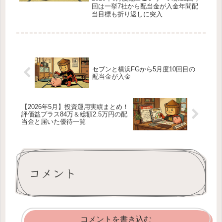
回は一挙7社から配当金が入金年間配
当目標も折り返しに突入
セブンと横浜FGから5月度10回目の
配当金が入金
【2026年5月】投資運用実績まとめ！
評価益プラス84万＆総額2.5万円の配
当金と届いた優待一覧
コメント
コメントを書き込む