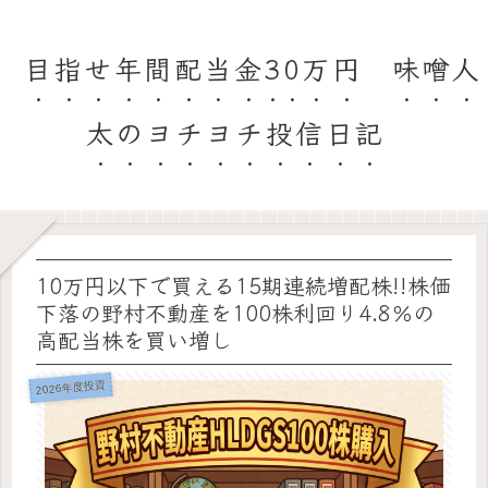
目指せ年間配当金30万円 味噌人
太のヨチヨチ投信日記
10万円以下で買える15期連続増配株!!株価
下落の野村不動産を100株利回り4.8％の
高配当株を買い増し
2026年度投資