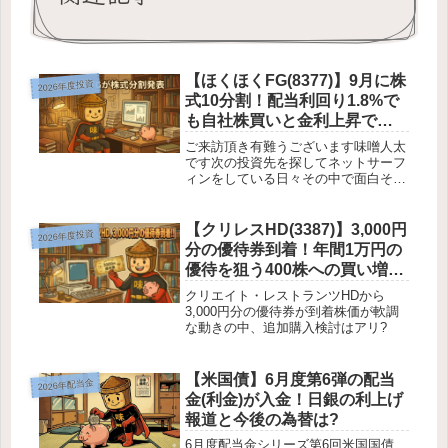
【ほくほくFG(8377)】9月に株
2026年度投資
式10分割！配当利回り1.8%で
も自社株買いと金利上昇で狙
いたい地銀株
ご来訪頂き有難うございます味噌人太
です次の投資先を探してネットサーフ
ィンをしている日々その中で面白そう
な銘柄がありました・ほくほく
FG（8377）が株式10分割を発表その
銘柄はほくほくFG「8377」北陸・北
【クリレスHD(3387)】3,000円
2026年度投資
海道に基盤を置く地銀ですねこの銘...
分の優待券到着！年間1万円の
優待を狙う400株への買い増し
戦略
クリエイト・レストランツHDから
3,000円分の優待券が到着株価が軟調
な動きの中、追加購入検討はアリ?
【米国債】6月度第6弾の配当
2026年配当金
金(利金)が入金！日銀の利上げ
報道と今後の為替は?
6月度配当金シリーズ第6回米国国債