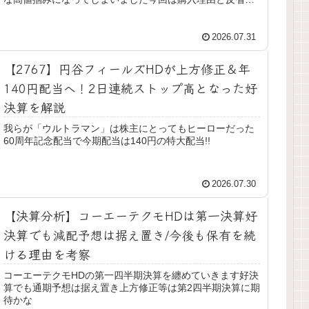
点、そして保有している銀行株ポート...
2026.07.31
【2767】円谷フィールズHDが上方修正＆年
140円配当へ！2日連続ストップ高となった好
決算を解説
我らが「ウルトラマン」は株主にとってもヒーローだった
60周年記念配当で今期配当は140円の特大配当!!
2026.07.30
【決算分析】コーエーテクモHDは第一決算好
決算でも減配予想は据え置き/今後も保有を続
ける理由を考察
コーエーテクモHDの第一四半期決算を纏めていきます好決
算でも通期予想は据え置き上方修正等は第2四半期決算に期
待かな