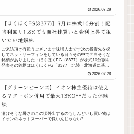
2026.07.29
【ほくほくFG(8377)】9月に株式10分割！配
当利回り1.8%でも自社株買いと金利上昇で狙
いたい地銀株
ご来訪頂き有難うございます味噌人太です次の投資先を探
してネットサーフィンをしている日々その中で面白そうな
銘柄がありました・ほくほくFG（8377）が株式10分割を
発表その銘柄はほくほくFG「8377」北陸・北海道に基盤
を置く地銀ですねこの銘...
2026.07.28
【グリーンビーンズ】イオン株主優待は使え
る？クーポン併用で最大13%OFFだった体験
談
溶けそうな暑さのこの頃外出するのもしんどいし買い物は
イオンのネットスーパーで良いんじゃない?