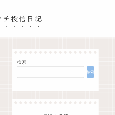
ヨチ投信日記
検索
検索