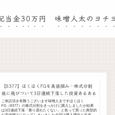
配当金30万円 味噌人太のヨチ
【8377】ほくほくFGを高値掴み…株式分割
後に飛びついて3日連続下落した投資あるある
ご来訪頂き有難うございます味噌人太ですほくほく
FG（8377）の株式分割をきっかけに購入しましたが結果
は3日連続下落「乗り遅れたくない」と焦って買った典型的
な高値掴みになってしまいました今回は購入理由と反省