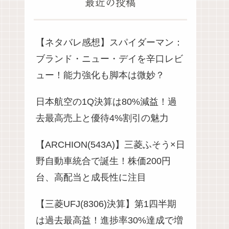
最近の投稿
【ネタバレ感想】スパイダーマン：
ブランド・ニュー・デイを辛口レビ
ュー！能力強化も脚本は微妙？
日本航空の1Q決算は80%減益！過
去最高売上と優待4%割引の魅力
【ARCHION(543A)】三菱ふそう×日
野自動車統合で誕生！株価200円
台、高配当と成長性に注目
【三菱UFJ(8306)決算】第1四半期
は過去最高益！進捗率30%達成で増