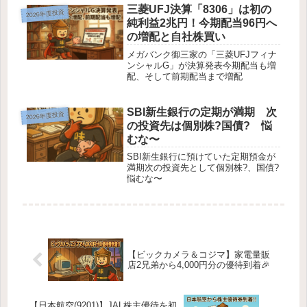
三菱UFJ決算「8306」は初の
2026年度投資
純利益2兆円！今期配当96円へ
の増配と自社株買い
メガバンク御三家の「三菱UFJフィナ
ンシャルG」が決算発表今期配当も増
配、そして前期配当まで増配
SBI新生銀行の定期が満期 次
2026年度投資
の投資先は個別株?国債? 悩
むな〜
SBI新生銀行に預けていた定期預金が
満期次の投資先として個別株?、国債?
悩むな〜
【ビックカメラ＆コジマ】家電量販
店2兄弟から4,000円分の優待到着🎉
【日本航空(9201)】JAL株主優待を初