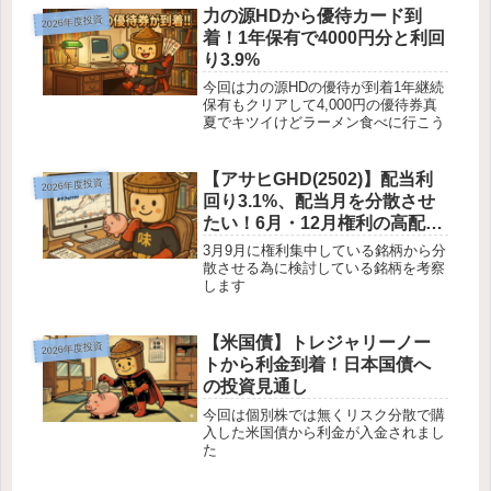
力の源HDから優待カード到
2026年度投資
着！1年保有で4000円分と利回
り3.9%
今回は力の源HDの優待が到着1年継続
保有もクリアして4,000円の優待券真
夏でキツイけどラーメン食べに行こう
【アサヒGHD(2502)】配当利
2026年度投資
回り3.1%、配当月を分散させ
たい！6月・12月権利の高配当
株
3月9月に権利集中している銘柄から分
散させる為に検討している銘柄を考察
します
【米国債】トレジャリーノー
2026年度投資
トから利金到着！日本国債へ
の投資見通し
今回は個別株では無くリスク分散で購
入した米国債から利金が入金されまし
た