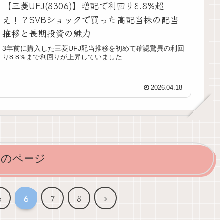
【三菱UFJ(8306)】増配で利回り8.8%超
え！？SVBショックで買った高配当株の配当
推移と長期投資の魅力
3年前に購入した三菱UFJ配当推移を初めて確認驚異の利回
り8.8％まで利回りが上昇していました
2026.04.18
次のページ
次
5
6
7
8
へ