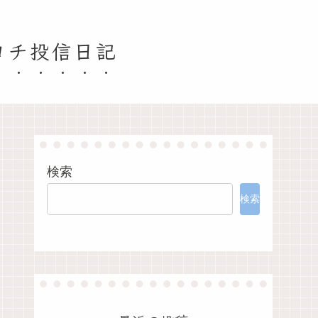
ヨチ投信日記
検索
検索