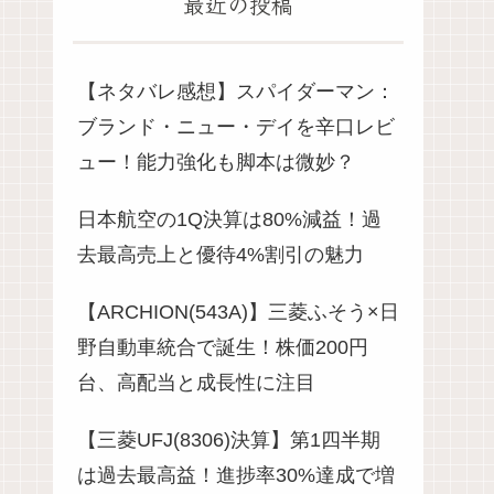
最近の投稿
【ネタバレ感想】スパイダーマン：
ブランド・ニュー・デイを辛口レビ
ュー！能力強化も脚本は微妙？
日本航空の1Q決算は80%減益！過
去最高売上と優待4%割引の魅力
【ARCHION(543A)】三菱ふそう×日
野自動車統合で誕生！株価200円
台、高配当と成長性に注目
【三菱UFJ(8306)決算】第1四半期
は過去最高益！進捗率30%達成で増