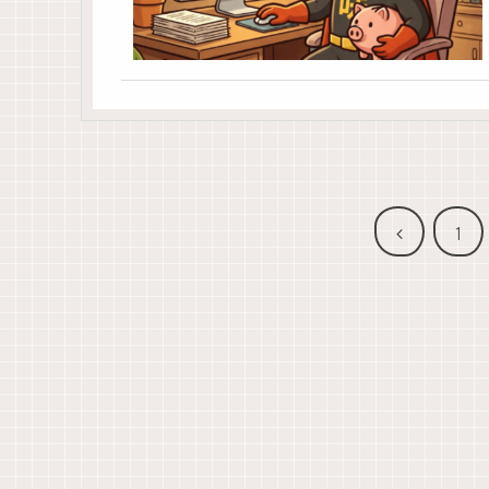
前
1
へ