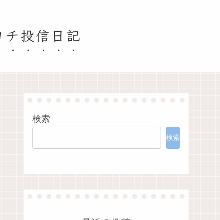
ヨチ投信日記
検索
検索