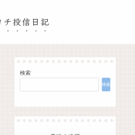
ヨチ投信日記
検索
検索