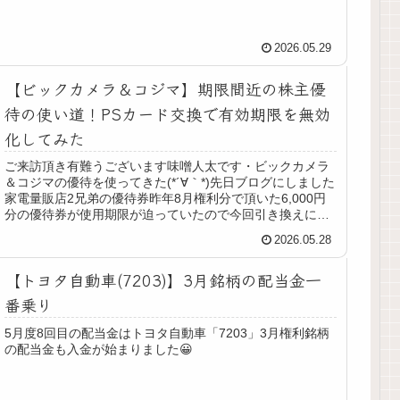
2026.05.29
【ビックカメラ＆コジマ】期限間近の株主優
待の使い道！PSカード交換で有効期限を無効
化してみた
ご来訪頂き有難うございます味噌人太です・ビックカメラ
＆コジマの優待を使ってきた(*´∀｀*)先日ブログにしました
家電量販店2兄弟の優待券昨年8月権利分で頂いた6,000円
分の優待券が使用期限が迫っていたので今回引き換えに行
ってきました2月権...
2026.05.28
【トヨタ自動車(7203)】3月銘柄の配当金一
番乗り
5月度8回目の配当金はトヨタ自動車「7203」3月権利銘柄
の配当金も入金が始まりました😀