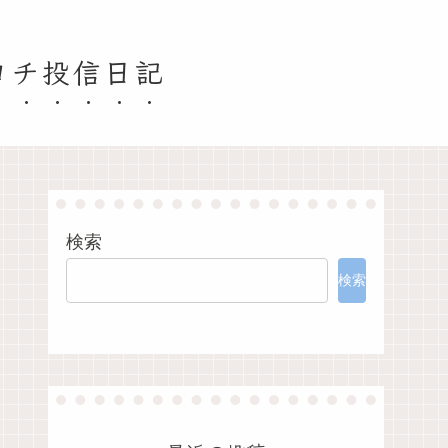
ヨチ投信日記
検索
検索