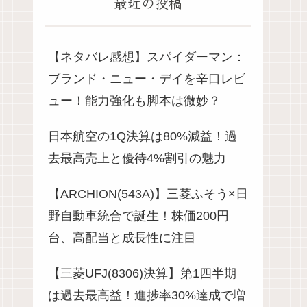
最近の投稿
【ネタバレ感想】スパイダーマン：
ブランド・ニュー・デイを辛口レビ
ュー！能力強化も脚本は微妙？
日本航空の1Q決算は80%減益！過
去最高売上と優待4%割引の魅力
【ARCHION(543A)】三菱ふそう×日
野自動車統合で誕生！株価200円
台、高配当と成長性に注目
【三菱UFJ(8306)決算】第1四半期
は過去最高益！進捗率30%達成で増