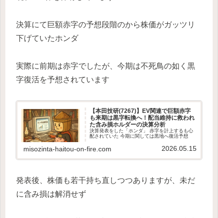
決算にて巨額赤字の予想段階のから株価がガッツリ
下げていたホンダ
実際に前期は赤字でしたが、今期は不死鳥の如く黒
字復活を予想されています
【本田技研(7267)】EV関連で巨額赤字
も来期は黒字転換へ！配当維持に救われ
た含み損ホルダーの決算分析
決算発表をした「ホンダ」 赤字を計上するも心
配されていた 今期に関しては黒地へ復活予想
2026.05.15
misozinta-haitou-on-fire.com
発表後、株価も若干持ち直しつつありますが、未だ
に含み損は解消せず