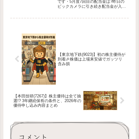
です・5月度7回目の配当金は?昨日の
ビックカメラに引き続き配当金が入金
されました今回の配当金はコチラいち
ご「2337」味噌人太は昨年の1月に1
株340円で100株購入しておりました
nisa枠で購入しており配...
【東京地下鉄(9023)】初の株主優待が
到着🎉株価は上場来安値でガッツリ
含み損
【本田技研(7267)】株主優待は全て抽
選!? 3年継続保有の条件と、2026年の
優待申し込み内容まとめ
コメント