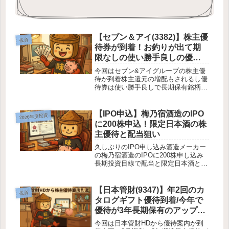
【セブン＆アイ(3382)】株主優
投資
待券が到着！お釣りが出て期
限なしの使い勝手良しの優待
券
今回はセブン&アイグループの株主優
待が到着株主還元の増配もされるし優
待券は使い勝手良しで長期保有銘柄の
1つです
【IPO申込】梅乃宿酒造のIPO
2026年度投資
に200株申込！限定日本酒の株
主優待と配当狙い
久しぶりのIPO申し込み酒造メーカー
の梅乃宿酒造のIPOに200株申し込み
長期投資目線で配当と限定日本酒と
EC利用券狙い
【日本管財(9347)】年2回のカ
投資
タログギフト優待到着/今年で
優待が3年長期保有のアップグ
レード!!
今回は日本管財HDから優待案内が到