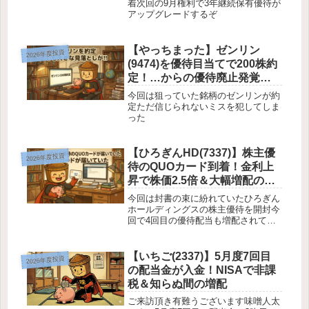
着次回の9月権利で3年継続保有優待が
アップグレードするぞ
【やっちまった】ゼンリン
2026年度投資
(9474)を優待目当てで200株約
定！…からの優待廃止発覚と
今後の戦略
今回は狙っていた銘柄のゼンリンが約
定ただ信じられないミスを犯してしま
った
【ひろぎんHD(7337)】株主優
2026年度投資
待のQUOカード到着！金利上
昇で株価2.5倍＆大幅増配の運
用実績
今回は封書の束に紛れていたひろぎん
ホールディングスの株主優待を開封今
回で4回目の優待配当も増配されてい
るし長期保有待ったなし
【いちご(2337)】5月度7回目
2026年度投資
の配当金が入金！NISAで非課
税＆知らぬ間の増配
ご来訪頂き有難うございます味噌人太