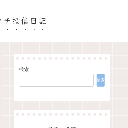
ヨチ投信日記
検索
検索