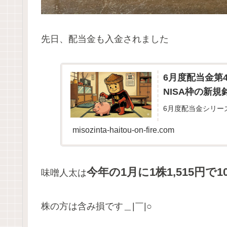
先日、配当金も入金されました
6月度配当金第
NISA枠の新規
6月度配当金シリー
misozinta-haitou-on-fire.com
今年の1月に1株1,515円で1
味噌人太は
株の方は含み損です＿|￣|○